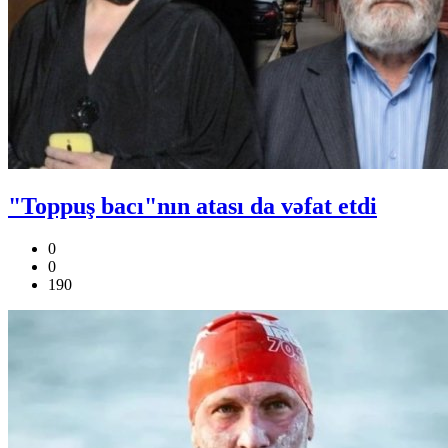
"Toppuş bacı"nın atası da vəfat etdi
0
0
190