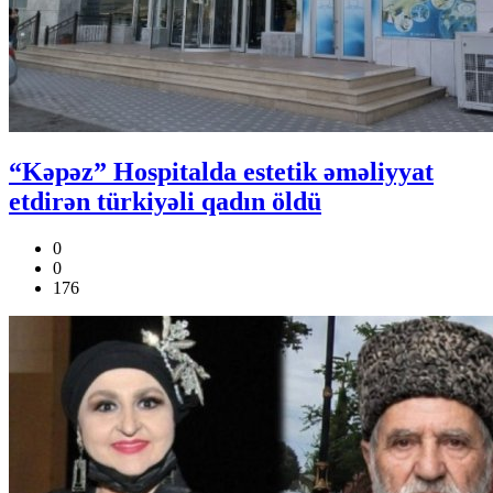
“Kəpəz” Hospitalda estetik əməliyyat
etdirən türkiyəli qadın öldü
0
0
176