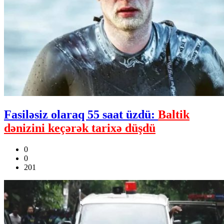
Fasiləsiz olaraq 55 saat üzdü:
Baltik
dənizini keçərək tarixə düşdü
0
0
201