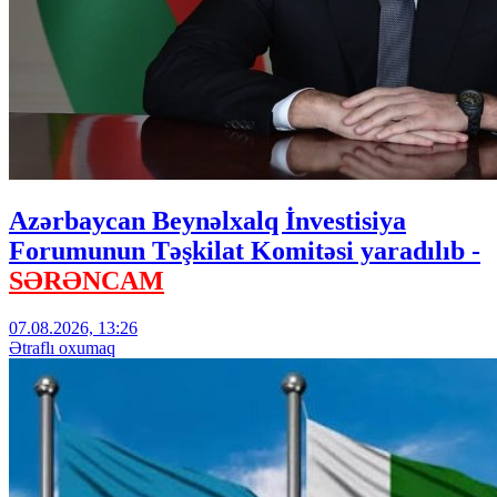
Azərbaycan Beynəlxalq İnvestisiya
Forumunun Təşkilat Komitəsi yaradılıb -
SƏRƏNCAM
07.08.2026, 13:26
Ətraflı oxumaq