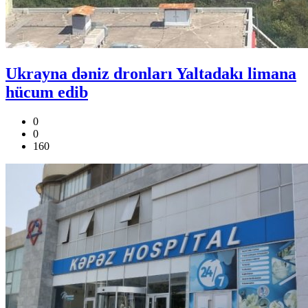
Ukrayna dəniz dronları Yaltadakı limana
hücum edib
0
0
160