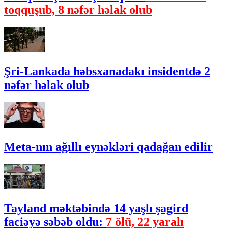
toqquşub, 8 nəfər həlak olub
Şri-Lankada həbsxanadakı insidentdə 2
nəfər həlak olub
Meta-nın ağıllı eynəkləri qadağan edilir
Tayland məktəbində 14 yaşlı şagird
faciəyə səbəb oldu:
7 ölü, 22 yaralı