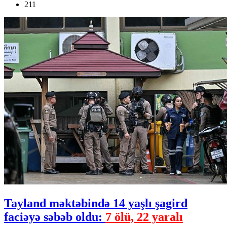
211
Tayland məktəbində 14 yaşlı şagird
faciəyə səbəb oldu:
7 ölü, 22 yaralı