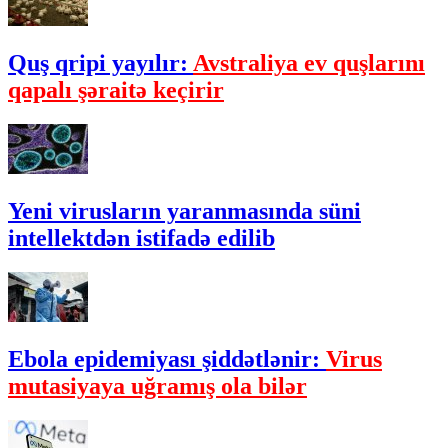
Quş qripi yayılır:
Avstraliya ev quşlarını
qapalı şəraitə keçirir
Yeni virusların yaranmasında süni
intellektdən istifadə edilib
Ebola epidemiyası şiddətlənir:
Virus
mutasiyaya uğramış ola bilər