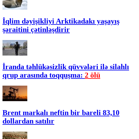
İqlim dəyişikliyi Arktikadakı yaşayış
şəraitini çətinləşdirir
İranda təhlükəsizlik qüvvələri ilə silahlı
qrup arasında toqquşma:
2 ölü
Brent markalı neftin bir bareli 83,10
dollardan satılır