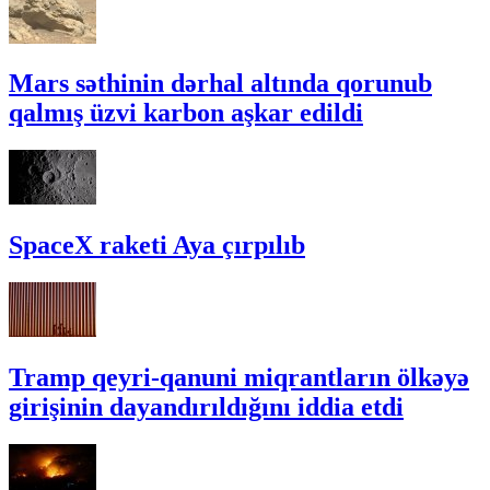
Mars səthinin dərhal altında qorunub
qalmış üzvi karbon aşkar edildi
SpaceX raketi Aya çırpılıb
Tramp qeyri-qanuni miqrantların ölkəyə
girişinin dayandırıldığını iddia etdi