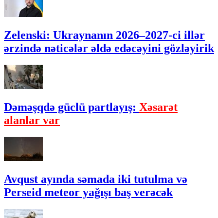
Zelenski: Ukraynanın 2026–2027-ci illər
ərzində nəticələr əldə edəcəyini gözləyirik
Dəməşqdə güclü partlayış:
Xəsarət
alanlar var
Avqust ayında səmada iki tutulma və
Perseid meteor yağışı baş verəcək