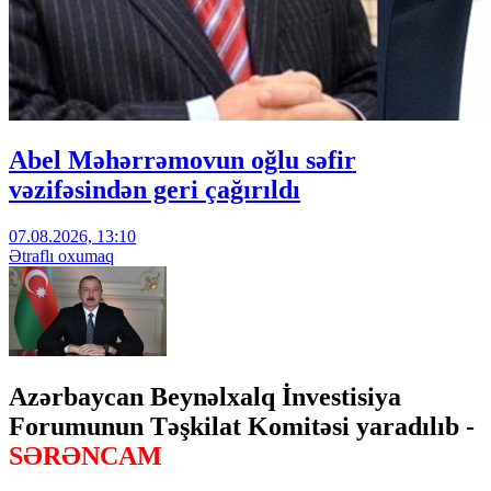
Abel Məhərrəmovun oğlu səfir
vəzifəsindən geri çağırıldı
07.08.2026, 13:10
Ətraflı oxumaq
Azərbaycan Beynəlxalq İnvestisiya
Forumunun Təşkilat Komitəsi yaradılıb -
SƏRƏNCAM