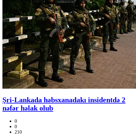
Şri-Lankada həbsxanadakı insidentdə 2
nəfər həlak olub
0
0
210