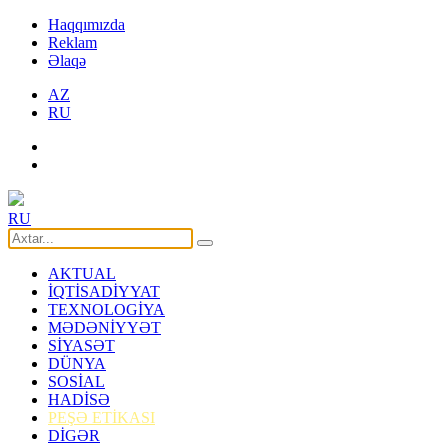
Haqqımızda
Reklam
Əlaqə
AZ
RU
RU
AKTUAL
İQTİSADİYYAT
TEXNOLOGİYA
MƏDƏNİYYƏT
SİYASƏT
DÜNYA
SOSİAL
HADİSƏ
PEŞƏ ETİKASI
DİGƏR