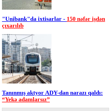
"Unibank"da ixtisarlar -
150 nəfər işdən
çıxarılıb
Tanınmış aktyor ADY-dan narazı qaldı:
“Yekə adamlarsız”