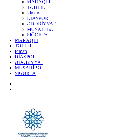
MARAQLI
TƏHLİL
İdman
DİASPOR
ƏDƏBİYYAT
MÜSAHİBƏ
SIĞORTA
MARAQLI
TƏHLİL
İdman
DİASPOR
ƏDƏBİYYAT
MÜSAHİBƏ
SIĞORTA