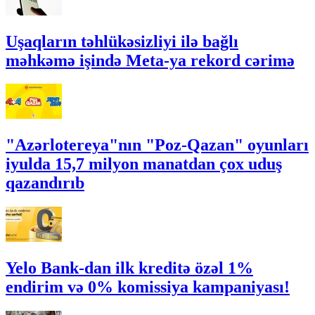
Uşaqların təhlükəsizliyi ilə bağlı
məhkəmə işində Meta-ya rekord cərimə
"Azərlotereya"nın "Poz-Qazan" oyunları
iyulda 15,7 milyon manatdan çox uduş
qazandırıb
Yelo Bank-dan ilk kreditə özəl 1%
endirim və 0% komissiya kampaniyası!