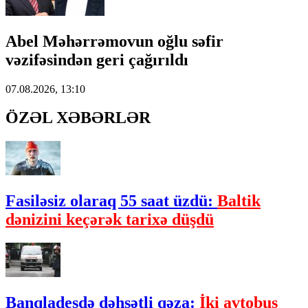
Abel Məhərrəmovun oğlu səfir
vəzifəsindən geri çağırıldı
07.08.2026, 13:10
ÖZƏL XƏBƏRLƏR
Fasiləsiz olaraq 55 saat üzdü:
Baltik
dənizini keçərək tarixə düşdü
Banqladeşdə dəhşətli qəza:
İki avtobus