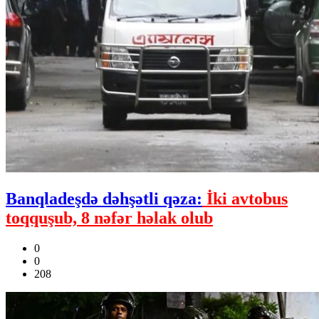
Banqladeşdə dəhşətli qəza:
İki avtobus
toqquşub, 8 nəfər həlak olub
0
0
208