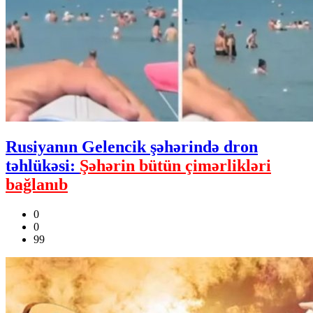
Rusiyanın Gelencik şəhərində dron
təhlükəsi:
Şəhərin bütün çimərlikləri
bağlanıb
0
0
99