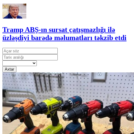
Tramp ABŞ-ın sursat çatışmazlığı ilə
üzləşdiyi barədə məlumatları təkzib etdi
Axtar