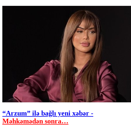
“Arzum” ilə bağlı yeni xəbər -
Məhkəmədən sonra…