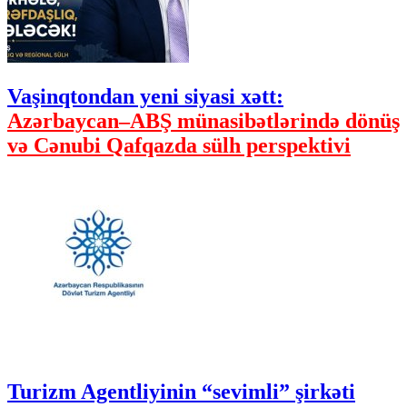
Vaşinqtondan yeni siyasi xətt:
Azərbaycan–ABŞ münasibətlərində dönüş
və Cənubi Qafqazda sülh perspektivi
Turizm Agentliyinin “sevimli” şirkəti