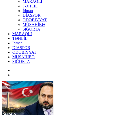
MARAQLI
TƏHLİL
İdman
DİASPOR
ƏDƏBİYYAT
MÜSAHİBƏ
SIĞORTA
MARAQLI
TƏHLİL
İdman
DİASPOR
ƏDƏBİYYAT
MÜSAHİBƏ
SIĞORTA