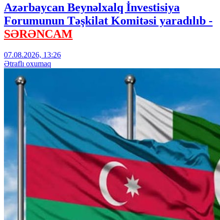
Azərbaycan Beynəlxalq İnvestisiya
Forumunun Təşkilat Komitəsi yaradılıb -
SƏRƏNCAM
07.08.2026, 13:26
Ətraflı oxumaq