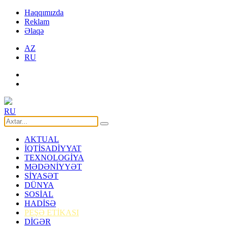
Haqqımızda
Reklam
Əlaqə
AZ
RU
RU
AKTUAL
İQTİSADİYYAT
TEXNOLOGİYA
MƏDƏNİYYƏT
SİYASƏT
DÜNYA
SOSİAL
HADİSƏ
PEŞƏ ETİKASI
DİGƏR