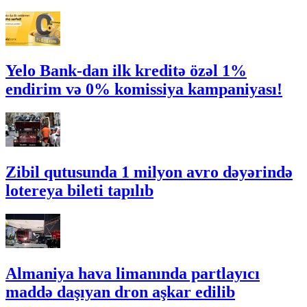
Yelo Bank-dan ilk kreditə özəl 1%
endirim və 0% komissiya kampaniyası!
Zibil qutusunda 1 milyon avro dəyərində
lotereya bileti tapılıb
Almaniya hava limanında partlayıcı
maddə daşıyan dron aşkar edilib