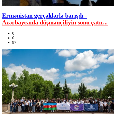
Ermənistan gerçəklərlə barışdı -
Azərbaycanla düşmənçiliyin sonu çatır...
0
0
97