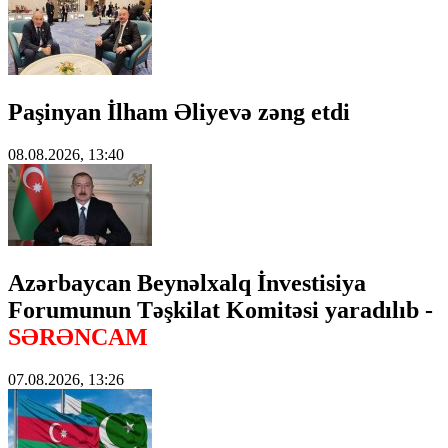
Paşinyan İlham Əliyevə zəng etdi
08.08.2026, 13:40
Azərbaycan Beynəlxalq İnvestisiya
Forumunun Təşkilat Komitəsi yaradılıb -
SƏRƏNCAM
07.08.2026, 13:26