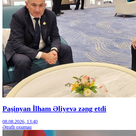
Paşinyan İlham Əliyevə zəng etdi
08.08.2026, 13:40
Ətraflı oxumaq