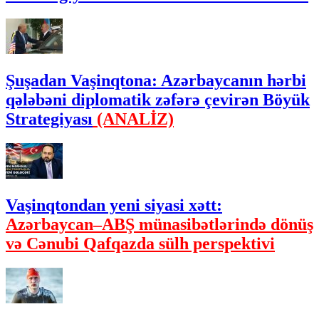
Şuşadan Vaşinqtona: Azərbaycanın hərbi
qələbəni diplomatik zəfərə çevirən Böyük
Strategiyası
(ANALİZ)
Vaşinqtondan yeni siyasi xətt:
Azərbaycan–ABŞ münasibətlərində dönüş
və Cənubi Qafqazda sülh perspektivi