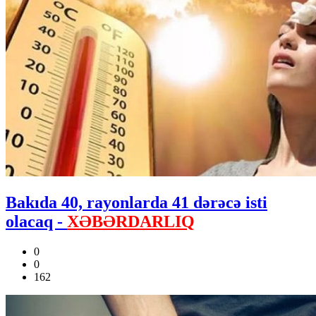
Bakıda 40, rayonlarda 41 dərəcə isti
olacaq -
XƏBƏRDARLIQ
0
0
162