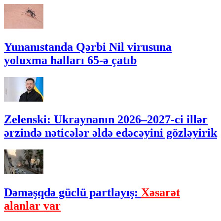
Yunanıstanda Qərbi Nil virusuna
yoluxma halları 65-ə çatıb
Zelenski: Ukraynanın 2026–2027-ci illər
ərzində nəticələr əldə edəcəyini gözləyirik
Dəməşqdə güclü partlayış:
Xəsarət
alanlar var