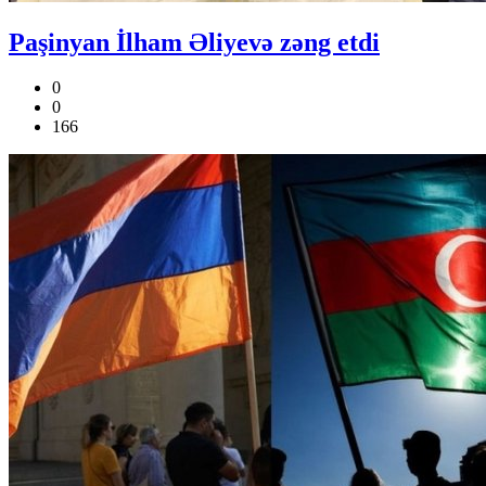
Paşinyan İlham Əliyevə zəng etdi
0
0
166