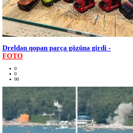
Dreldən qopan parça gözünə girdi -
FOTO
0
0
90