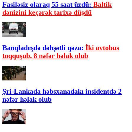
Fasiləsiz olaraq 55 saat üzdü:
Baltik
dənizini keçərək tarixə düşdü
Banqladeşdə dəhşətli qəza:
İki avtobus
toqquşub, 8 nəfər həlak olub
Şri-Lankada həbsxanadakı insidentdə 2
nəfər həlak olub