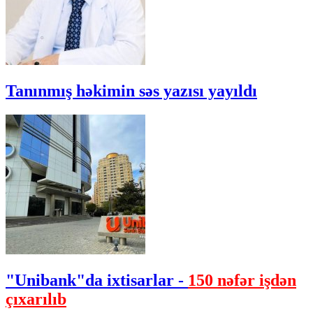
Tanınmış həkimin səs yazısı yayıldı
"Unibank"da ixtisarlar -
150 nəfər işdən
çıxarılıb