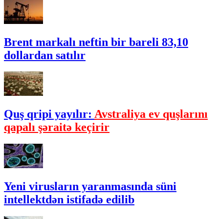
Brent markalı neftin bir bareli 83,10
dollardan satılır
Quş qripi yayılır:
Avstraliya ev quşlarını
qapalı şəraitə keçirir
Yeni virusların yaranmasında süni
intellektdən istifadə edilib