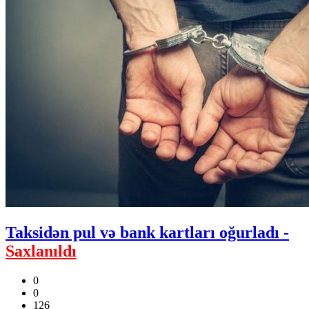
Taksidən pul və bank kartları oğurladı -
Saxlanıldı
0
0
126