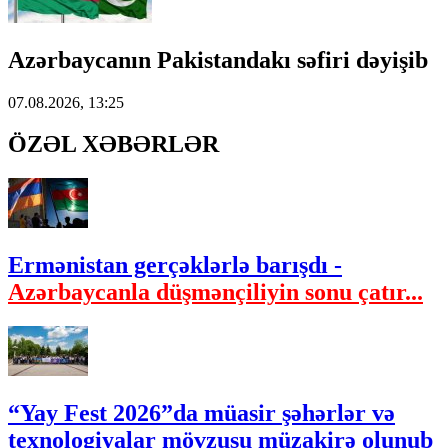
Azərbaycanın Pakistandakı səfiri dəyişib
07.08.2026, 13:25
ÖZƏL XƏBƏRLƏR
Ermənistan gerçəklərlə barışdı -
Azərbaycanla düşmənçiliyin sonu çatır...
“Yay Fest 2026”da müasir şəhərlər və
texnologiyalar mövzusu müzakirə olunub