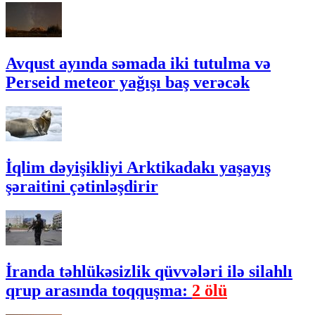
Avqust ayında səmada iki tutulma və
Perseid meteor yağışı baş verəcək
İqlim dəyişikliyi Arktikadakı yaşayış
şəraitini çətinləşdirir
İranda təhlükəsizlik qüvvələri ilə silahlı
qrup arasında toqquşma:
2 ölü