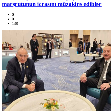
marşrutunun icrasını müzakirə ediblər
0
0
138