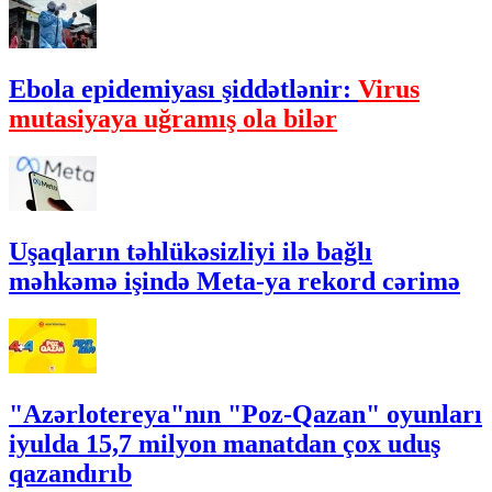
Ebola epidemiyası şiddətlənir:
Virus
mutasiyaya uğramış ola bilər
Uşaqların təhlükəsizliyi ilə bağlı
məhkəmə işində Meta-ya rekord cərimə
"Azərlotereya"nın "Poz-Qazan" oyunları
iyulda 15,7 milyon manatdan çox uduş
qazandırıb