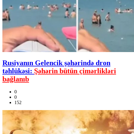
Rusiyanın Gelencik şəhərində dron
təhlükəsi:
Şəhərin bütün çimərlikləri
bağlanıb
0
0
152