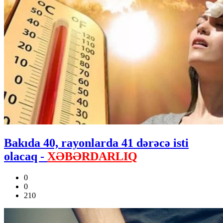
Bakıda 40, rayonlarda 41 dərəcə isti
olacaq -
XƏBƏRDARLIQ
0
0
210