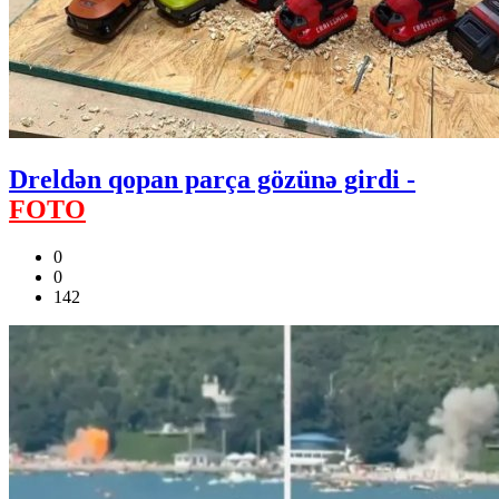
Dreldən qopan parça gözünə girdi -
FOTO
0
0
142