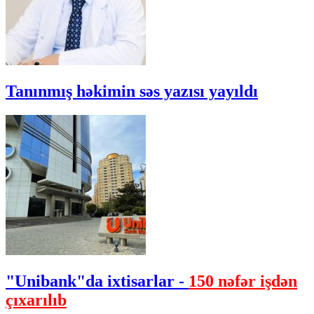
Tanınmış həkimin səs yazısı yayıldı
"Unibank"da ixtisarlar -
150 nəfər işdən
çıxarılıb