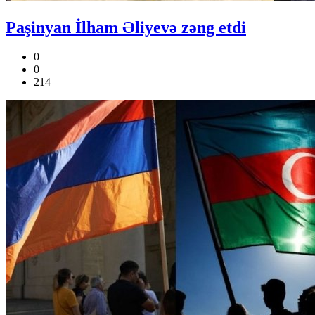
Paşinyan İlham Əliyevə zəng etdi
0
0
214