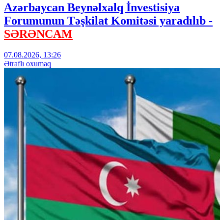
Azərbaycan Beynəlxalq İnvestisiya
Forumunun Təşkilat Komitəsi yaradılıb -
SƏRƏNCAM
07.08.2026, 13:26
Ətraflı oxumaq