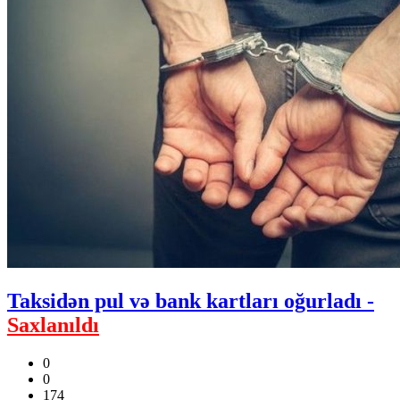
Taksidən pul və bank kartları oğurladı -
Saxlanıldı
0
0
174