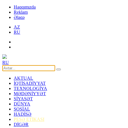
Haqqımızda
Reklam
Əlaqə
AZ
RU
RU
AKTUAL
İQTİSADİYYAT
TEXNOLOGİYA
MƏDƏNİYYƏT
SİYASƏT
DÜNYA
SOSİAL
HADİSƏ
PEŞƏ ETİKASI
DİGƏR