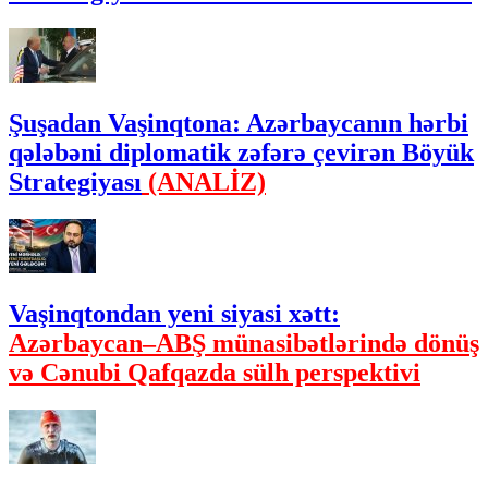
Şuşadan Vaşinqtona: Azərbaycanın hərbi
qələbəni diplomatik zəfərə çevirən Böyük
Strategiyası
(ANALİZ)
Vaşinqtondan yeni siyasi xətt:
Azərbaycan–ABŞ münasibətlərində dönüş
və Cənubi Qafqazda sülh perspektivi