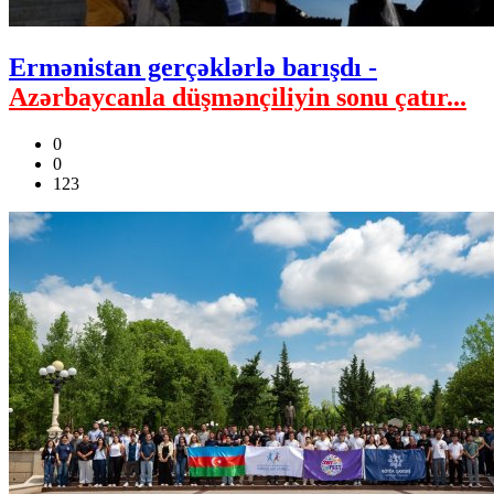
Ermənistan gerçəklərlə barışdı -
Azərbaycanla düşmənçiliyin sonu çatır...
0
0
123