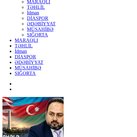
MARAQLI
TƏHLİL
İdman
DİASPOR
ƏDƏBİYYAT
MÜSAHİBƏ
SIĞORTA
MARAQLI
TƏHLİL
İdman
DİASPOR
ƏDƏBİYYAT
MÜSAHİBƏ
SIĞORTA