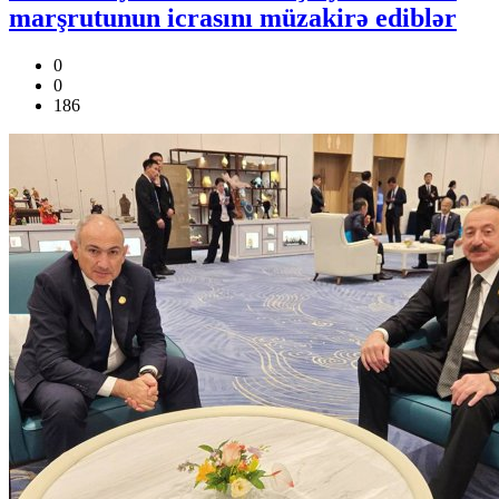
marşrutunun icrasını müzakirə ediblər
0
0
186