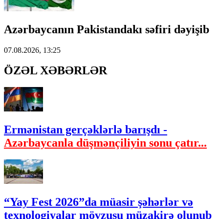
Azərbaycanın Pakistandakı səfiri dəyişib
07.08.2026, 13:25
ÖZƏL XƏBƏRLƏR
Ermənistan gerçəklərlə barışdı -
Azərbaycanla düşmənçiliyin sonu çatır...
“Yay Fest 2026”da müasir şəhərlər və
texnologiyalar mövzusu müzakirə olunub