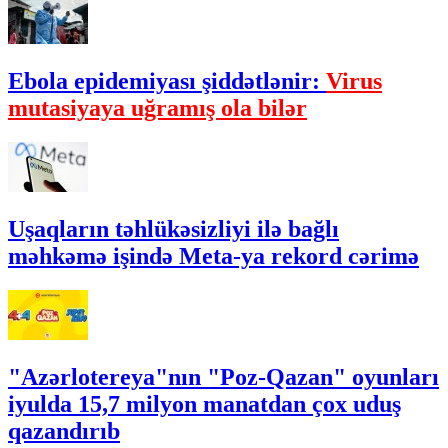
Ebola epidemiyası şiddətlənir:
Virus
mutasiyaya uğramış ola bilər
Uşaqların təhlükəsizliyi ilə bağlı
məhkəmə işində Meta-ya rekord cərimə
"Azərlotereya"nın "Poz-Qazan" oyunları
iyulda 15,7 milyon manatdan çox uduş
qazandırıb