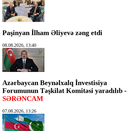
Paşinyan İlham Əliyevə zəng etdi
08.08.2026, 13:40
Azərbaycan Beynəlxalq İnvestisiya
Forumunun Təşkilat Komitəsi yaradılıb -
SƏRƏNCAM
07.08.2026, 13:26