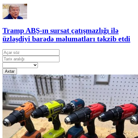
Tramp ABŞ-ın sursat çatışmazlığı ilə
üzləşdiyi barədə məlumatları təkzib etdi
Axtar