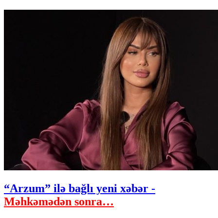
“Arzum” ilə bağlı yeni xəbər -
Məhkəmədən sonra…