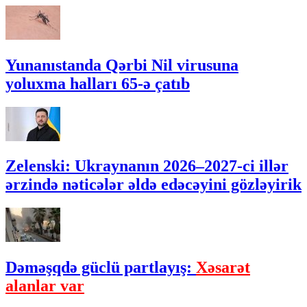
Yunanıstanda Qərbi Nil virusuna
yoluxma halları 65-ə çatıb
Zelenski: Ukraynanın 2026–2027-ci illər
ərzində nəticələr əldə edəcəyini gözləyirik
Dəməşqdə güclü partlayış:
Xəsarət
alanlar var