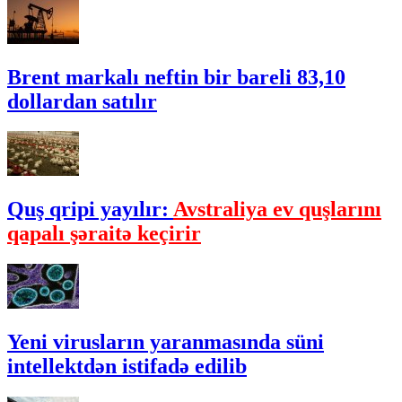
Brent markalı neftin bir bareli 83,10
dollardan satılır
Quş qripi yayılır:
Avstraliya ev quşlarını
qapalı şəraitə keçirir
Yeni virusların yaranmasında süni
intellektdən istifadə edilib