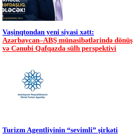
Vaşinqtondan yeni siyasi xətt:
Azərbaycan–ABŞ münasibətlərində dönüş
və Cənubi Qafqazda sülh perspektivi
Turizm Agentliyinin “sevimli” şirkəti