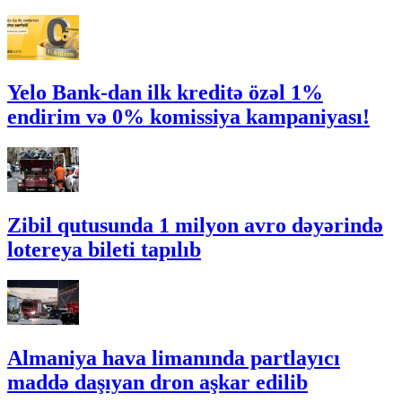
Yelo Bank-dan ilk kreditə özəl 1%
endirim və 0% komissiya kampaniyası!
Zibil qutusunda 1 milyon avro dəyərində
lotereya bileti tapılıb
Almaniya hava limanında partlayıcı
maddə daşıyan dron aşkar edilib