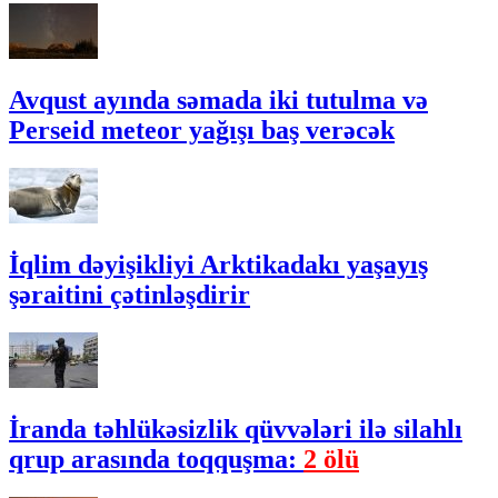
Avqust ayında səmada iki tutulma və
Perseid meteor yağışı baş verəcək
İqlim dəyişikliyi Arktikadakı yaşayış
şəraitini çətinləşdirir
İranda təhlükəsizlik qüvvələri ilə silahlı
qrup arasında toqquşma:
2 ölü