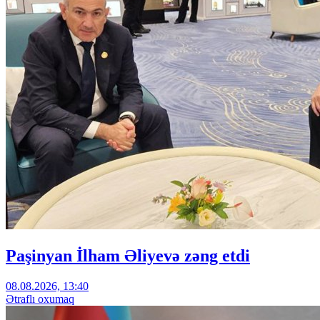
Paşinyan İlham Əliyevə zəng etdi
08.08.2026, 13:40
Ətraflı oxumaq