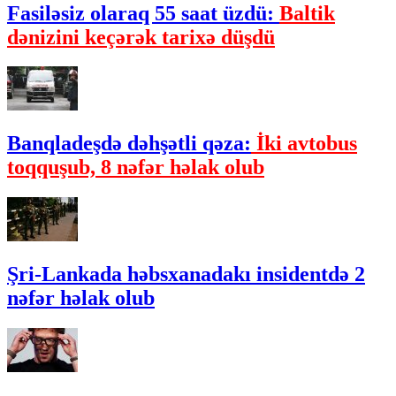
Fasiləsiz olaraq 55 saat üzdü:
Baltik
dənizini keçərək tarixə düşdü
Banqladeşdə dəhşətli qəza:
İki avtobus
toqquşub, 8 nəfər həlak olub
Şri-Lankada həbsxanadakı insidentdə 2
nəfər həlak olub