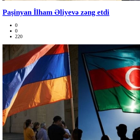
Paşinyan İlham Əliyevə zəng etdi
0
0
220