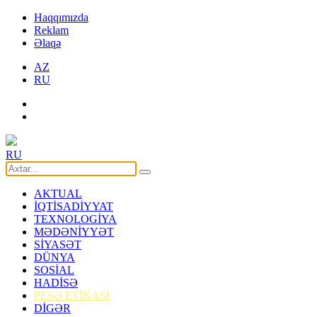
Haqqımızda
Reklam
Əlaqə
AZ
RU
RU
AKTUAL
İQTİSADİYYAT
TEXNOLOGİYA
MƏDƏNİYYƏT
SİYASƏT
DÜNYA
SOSİAL
HADİSƏ
PEŞƏ ETİKASI
DİGƏR