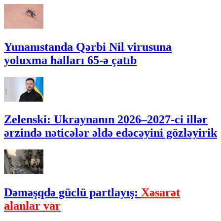
Yunanıstanda Qərbi Nil virusuna
yoluxma halları 65-ə çatıb
Zelenski: Ukraynanın 2026–2027-ci illər
ərzində nəticələr əldə edəcəyini gözləyirik
Dəməşqdə güclü partlayış:
Xəsarət
alanlar var