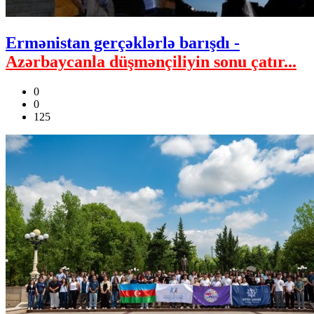
Ermənistan gerçəklərlə barışdı -
Azərbaycanla düşmənçiliyin sonu çatır...
0
0
125