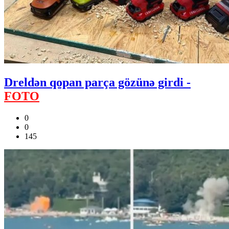
Dreldən qopan parça gözünə girdi -
FOTO
0
0
145