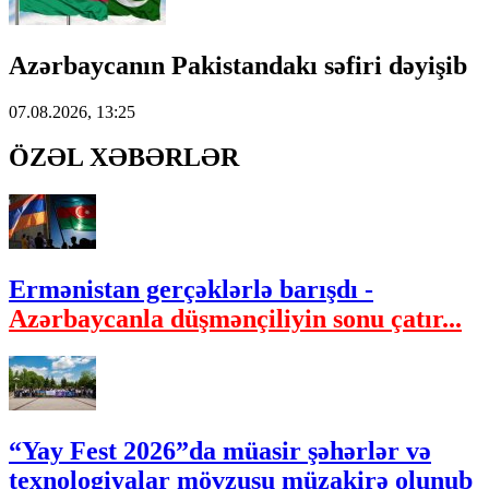
Azərbaycanın Pakistandakı səfiri dəyişib
07.08.2026, 13:25
ÖZƏL XƏBƏRLƏR
Ermənistan gerçəklərlə barışdı -
Azərbaycanla düşmənçiliyin sonu çatır...
“Yay Fest 2026”da müasir şəhərlər və
texnologiyalar mövzusu müzakirə olunub