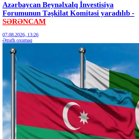
Azərbaycan Beynəlxalq İnvestisiya
Forumunun Təşkilat Komitəsi yaradılıb -
SƏRƏNCAM
07.08.2026, 13:26
Ətraflı oxumaq