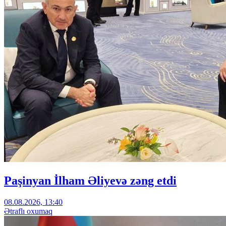
Paşinyan İlham Əliyevə zəng etdi
08.08.2026, 13:40
Ətraflı oxumaq