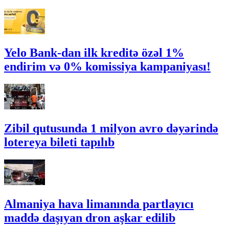
Yelo Bank-dan ilk kreditə özəl 1%
endirim və 0% komissiya kampaniyası!
Zibil qutusunda 1 milyon avro dəyərində
lotereya bileti tapılıb
Almaniya hava limanında partlayıcı
maddə daşıyan dron aşkar edilib