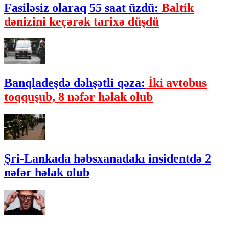
Fasiləsiz olaraq 55 saat üzdü:
Baltik
dənizini keçərək tarixə düşdü
Banqladeşdə dəhşətli qəza:
İki avtobus
toqquşub, 8 nəfər həlak olub
Şri-Lankada həbsxanadakı insidentdə 2
nəfər həlak olub