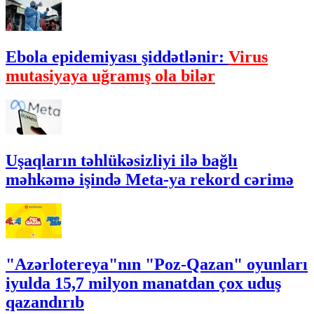
Ebola epidemiyası şiddətlənir:
Virus
mutasiyaya uğramış ola bilər
Uşaqların təhlükəsizliyi ilə bağlı
məhkəmə işində Meta-ya rekord cərimə
"Azərlotereya"nın "Poz-Qazan" oyunları
iyulda 15,7 milyon manatdan çox uduş
qazandırıb