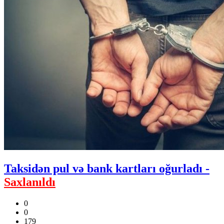
Taksidən pul və bank kartları oğurladı -
Saxlanıldı
0
0
179