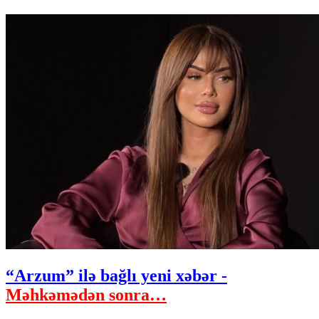
“Arzum” ilə bağlı yeni xəbər -
Məhkəmədən sonra…