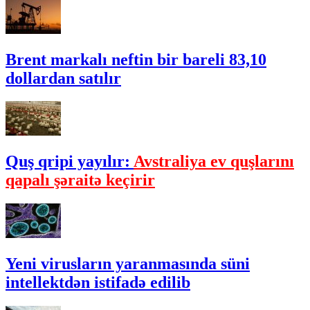
Brent markalı neftin bir bareli 83,10
dollardan satılır
Quş qripi yayılır:
Avstraliya ev quşlarını
qapalı şəraitə keçirir
Yeni virusların yaranmasında süni
intellektdən istifadə edilib