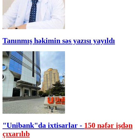
Tanınmış həkimin səs yazısı yayıldı
"Unibank"da ixtisarlar -
150 nəfər işdən
çıxarılıb