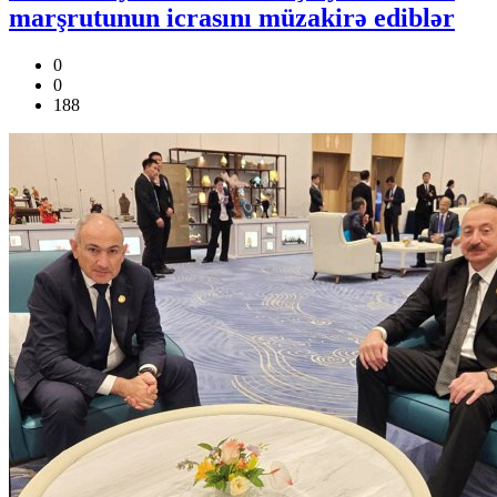
marşrutunun icrasını müzakirə ediblər
0
0
188