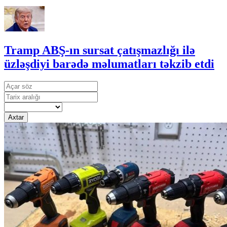
Tramp ABŞ-ın sursat çatışmazlığı ilə
üzləşdiyi barədə məlumatları təkzib etdi
Axtar