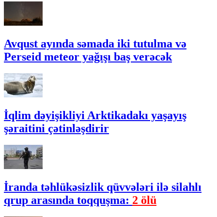
Avqust ayında səmada iki tutulma və
Perseid meteor yağışı baş verəcək
İqlim dəyişikliyi Arktikadakı yaşayış
şəraitini çətinləşdirir
İranda təhlükəsizlik qüvvələri ilə silahlı
qrup arasında toqquşma:
2 ölü