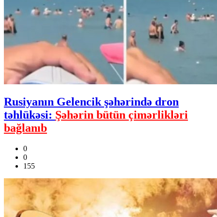
Rusiyanın Gelencik şəhərində dron
təhlükəsi:
Şəhərin bütün çimərlikləri
bağlanıb
0
0
155