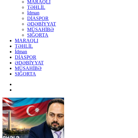
MARAQLI
TƏHLİL
İdman
DİASPOR
ƏDƏBİYYAT
MÜSAHİBƏ
SIĞORTA
MARAQLI
TƏHLİL
İdman
DİASPOR
ƏDƏBİYYAT
MÜSAHİBƏ
SIĞORTA