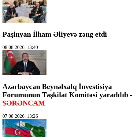
Paşinyan İlham Əliyevə zəng etdi
08.08.2026, 13:40
Azərbaycan Beynəlxalq İnvestisiya
Forumunun Təşkilat Komitəsi yaradılıb -
SƏRƏNCAM
07.08.2026, 13:26