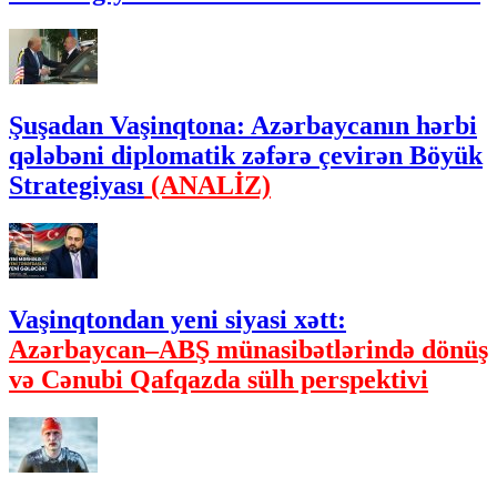
Şuşadan Vaşinqtona: Azərbaycanın hərbi
qələbəni diplomatik zəfərə çevirən Böyük
Strategiyası
(ANALİZ)
Vaşinqtondan yeni siyasi xətt:
Azərbaycan–ABŞ münasibətlərində dönüş
və Cənubi Qafqazda sülh perspektivi