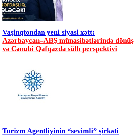
Vaşinqtondan yeni siyasi xətt:
Azərbaycan–ABŞ münasibətlərində dönüş
və Cənubi Qafqazda sülh perspektivi
Turizm Agentliyinin “sevimli” şirkəti