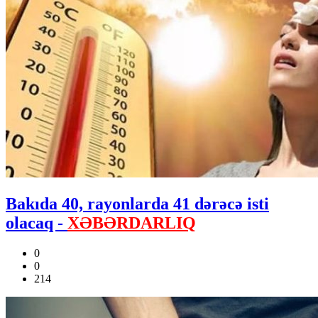
Bakıda 40, rayonlarda 41 dərəcə isti
olacaq -
XƏBƏRDARLIQ
0
0
214