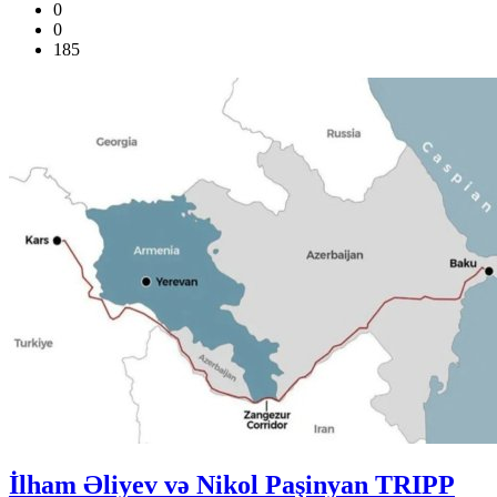
0
0
185
İlham Əliyev və Nikol Paşinyan TRIPP