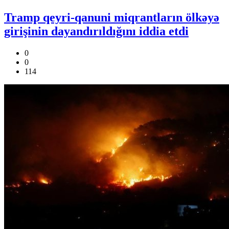
Tramp qeyri-qanuni miqrantların ölkəyə
girişinin dayandırıldığını iddia etdi
0
0
114