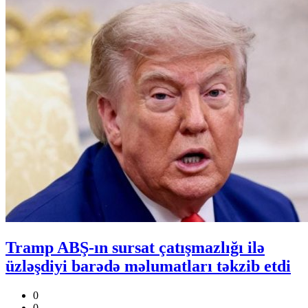
Tramp ABŞ-ın sursat çatışmazlığı ilə
üzləşdiyi barədə məlumatları təkzib etdi
0
0