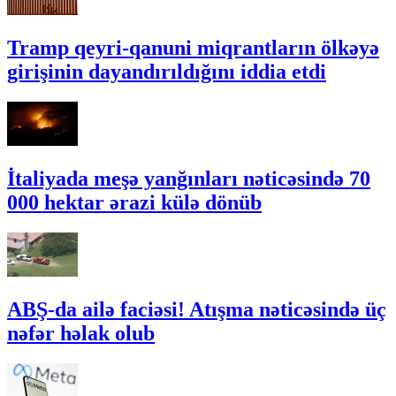
Tramp qeyri-qanuni miqrantların ölkəyə
girişinin dayandırıldığını iddia etdi
İtaliyada meşə yanğınları nəticəsində 70
000 hektar ərazi külə dönüb
ABŞ-da ailə faciəsi! Atışma nəticəsində üç
nəfər həlak olub