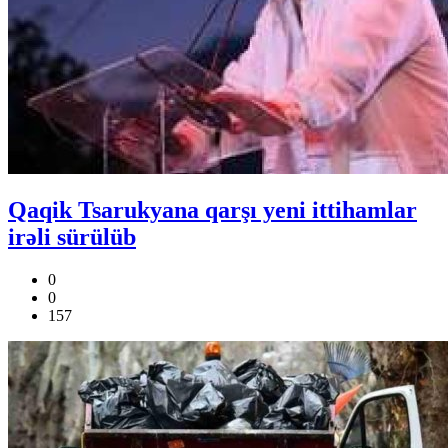
Qaqik Tsarukyana qarşı yeni ittihamlar
irəli sürülüb
0
0
157