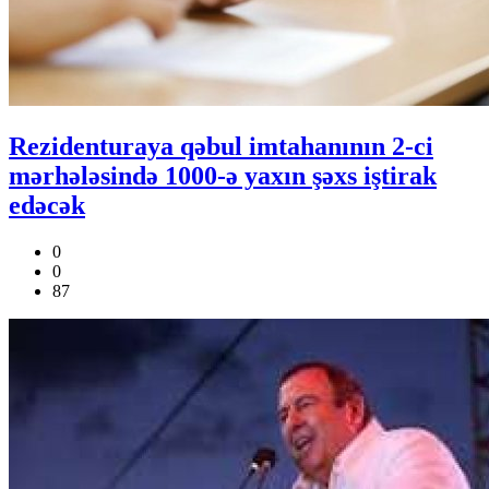
Rezidenturaya qəbul imtahanının 2-ci
mərhələsində 1000-ə yaxın şəxs iştirak
edəcək
0
0
87