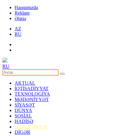
Haqqımızda
Reklam
Əlaqə
AZ
RU
RU
AKTUAL
İQTİSADİYYAT
TEXNOLOGİYA
MƏDƏNİYYƏT
SİYASƏT
DÜNYA
SOSİAL
HADİSƏ
PEŞƏ ETİKASI
DİGƏR