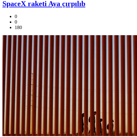
SpaceX raketi Aya çırpılıb
0
0
180