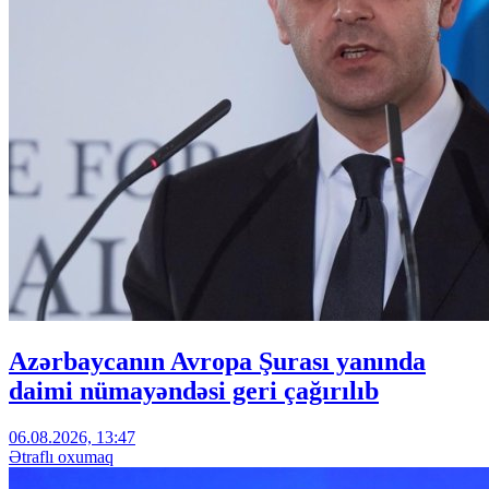
Azərbaycanın Avropa Şurası yanında
daimi nümayəndəsi geri çağırılıb
06.08.2026, 13:47
Ətraflı oxumaq