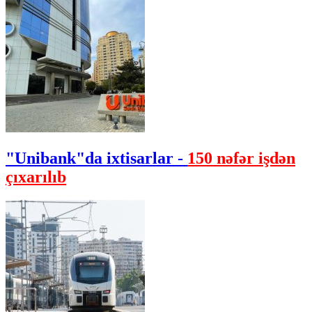
"Unibank"da ixtisarlar -
150 nəfər işdən
çıxarılıb