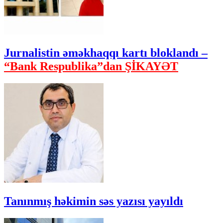
Jurnalistin əməkhaqqı kartı bloklandı –
“Bank Respublika”dan ŞİKAYƏT
Tanınmış həkimin səs yazısı yayıldı