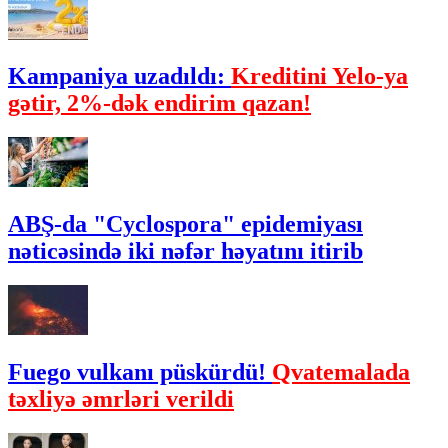
Kampaniya uzadıldı:
Kreditini Yelo-ya
gətir, 2%-dək endirim qazan!
ABŞ-da "Cyclospora" epidemiyası
nəticəsində iki nəfər həyatını itirib
Fuego vulkanı püskürdü!
Qvatemalada
təxliyə əmrləri verildi