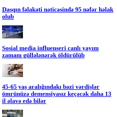
Daşqın fəlakəti nəticəsində 95 nəfər həlak
olub
Sosial media influenseri canlı yayım
zamanı güllələnərək öldürülüb
45-65 yaş aralığındakı bəzi vərdişlər
ömrünüzə demensiyasız keçəcək daha 13
il əlavə edə bilər