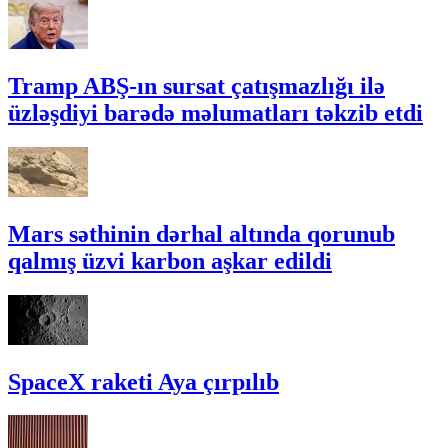
Tramp ABŞ-ın sursat çatışmazlığı ilə
üzləşdiyi barədə məlumatları təkzib etdi
Mars səthinin dərhal altında qorunub
qalmış üzvi karbon aşkar edildi
SpaceX raketi Aya çırpılıb