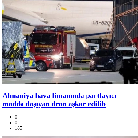
Almaniya hava limanında partlayıcı
maddə daşıyan dron aşkar edilib
0
0
185