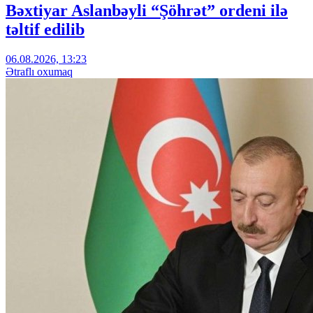
Bəxtiyar Aslanbəyli “Şöhrət” ordeni ilə
təltif edilib
06.08.2026, 13:23
Ətraflı oxumaq