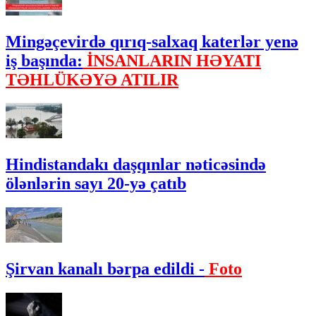
Mingəçevirdə qırıq-salxaq katerlər yenə
iş başında:
İNSANLARIN HƏYATI
TƏHLÜKƏYƏ ATILIR
Hindistandakı daşqınlar nəticəsində
ölənlərin sayı 20-yə çatıb
Şirvan kanalı bərpa edildi -
Foto