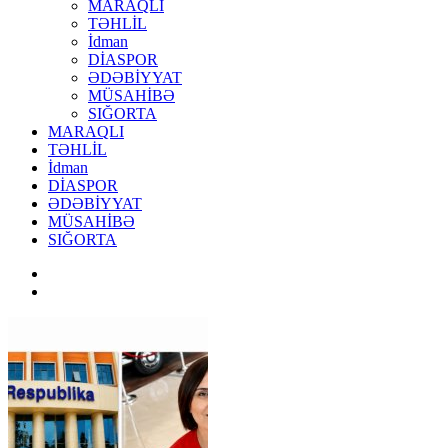
MARAQLI
TƏHLİL
İdman
DİASPOR
ƏDƏBİYYAT
MÜSAHİBƏ
SIĞORTA
MARAQLI
TƏHLİL
İdman
DİASPOR
ƏDƏBİYYAT
MÜSAHİBƏ
SIĞORTA