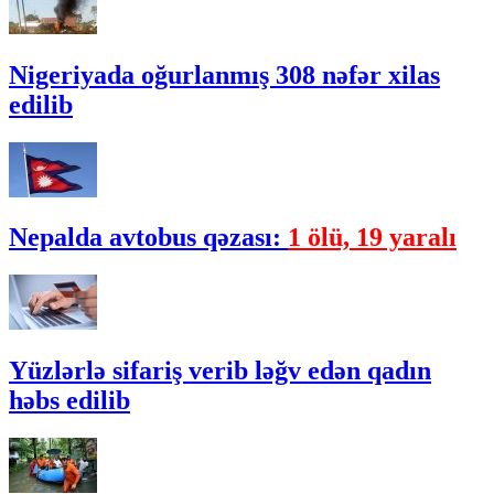
Nigeriyada oğurlanmış 308 nəfər xilas
edilib
Nepalda avtobus qəzası:
1 ölü, 19 yaralı
Yüzlərlə sifariş verib ləğv edən qadın
həbs edilib