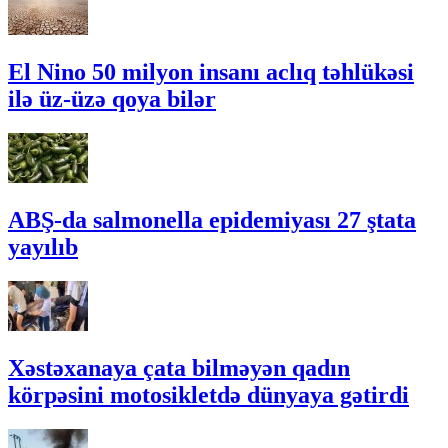
El Nino 50 milyon insanı aclıq təhlükəsi
ilə üz-üzə qoya bilər
ABŞ-da salmonella epidemiyası 27 ştata
yayılıb
Xəstəxanaya çata bilməyən qadın
körpəsini motosikletdə dünyaya gətirdi