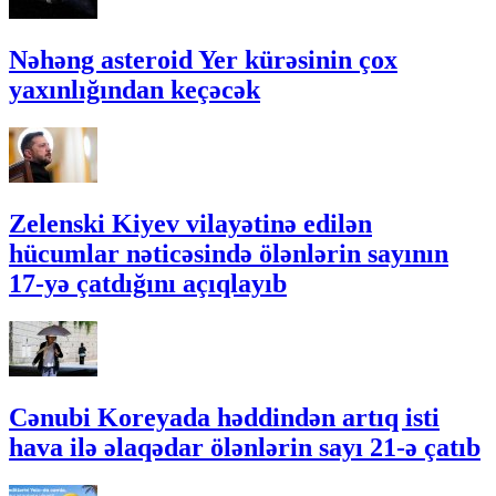
Nəhəng asteroid Yer kürəsinin çox
yaxınlığından keçəcək
Zelenski Kiyev vilayətinə edilən
hücumlar nəticəsində ölənlərin sayının
17-yə çatdığını açıqlayıb
Cənubi Koreyada həddindən artıq isti
hava ilə əlaqədar ölənlərin sayı 21-ə çatıb