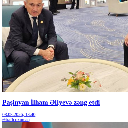
Paşinyan İlham Əliyevə zəng etdi
08.08.2026, 13:40
Ətraflı oxumaq