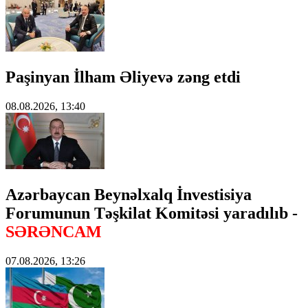
Paşinyan İlham Əliyevə zəng etdi
08.08.2026, 13:40
Azərbaycan Beynəlxalq İnvestisiya
Forumunun Təşkilat Komitəsi yaradılıb -
SƏRƏNCAM
07.08.2026, 13:26