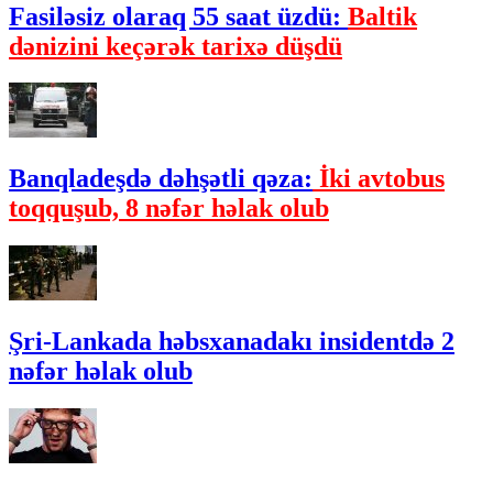
Fasiləsiz olaraq 55 saat üzdü:
Baltik
dənizini keçərək tarixə düşdü
Banqladeşdə dəhşətli qəza:
İki avtobus
toqquşub, 8 nəfər həlak olub
Şri-Lankada həbsxanadakı insidentdə 2
nəfər həlak olub