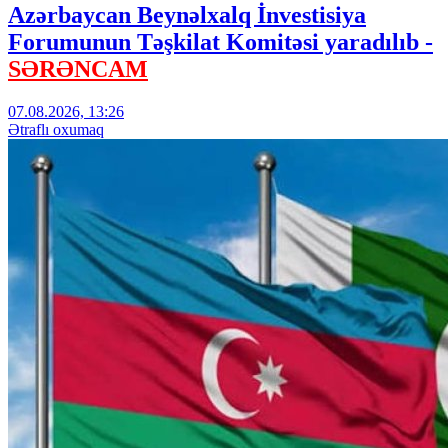
Azərbaycan Beynəlxalq İnvestisiya
Forumunun Təşkilat Komitəsi yaradılıb -
SƏRƏNCAM
07.08.2026, 13:26
Ətraflı oxumaq