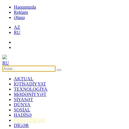
Haqqımızda
Reklam
Əlaqə
AZ
RU
RU
AKTUAL
İQTİSADİYYAT
TEXNOLOGİYA
MƏDƏNİYYƏT
SİYASƏT
DÜNYA
SOSİAL
HADİSƏ
PEŞƏ ETİKASI
DİGƏR