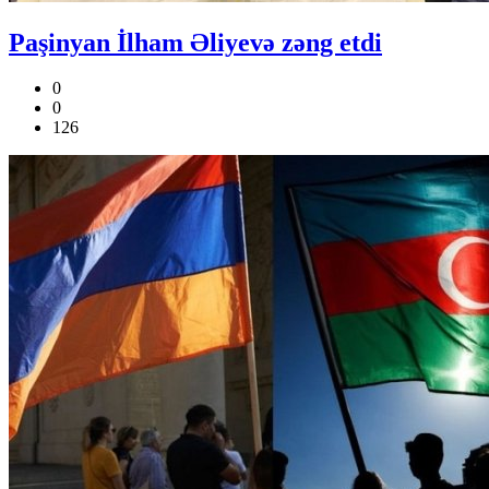
Paşinyan İlham Əliyevə zəng etdi
0
0
126