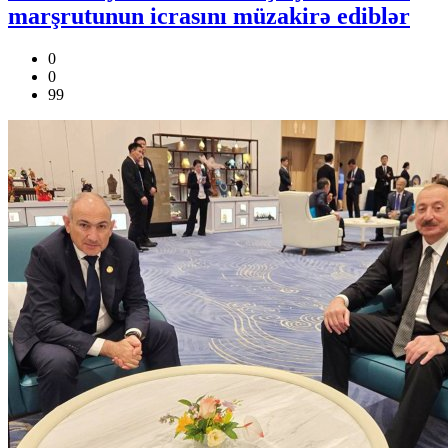
marşrutunun icrasını müzakirə ediblər
0
0
99