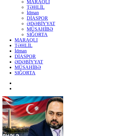
MARAQLI
TƏHLİL
İdman
DİASPOR
ƏDƏBİYYAT
MÜSAHİBƏ
SIĞORTA
MARAQLI
TƏHLİL
İdman
DİASPOR
ƏDƏBİYYAT
MÜSAHİBƏ
SIĞORTA