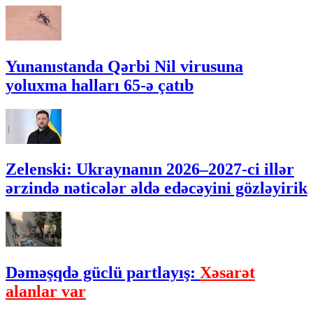
Yunanıstanda Qərbi Nil virusuna
yoluxma halları 65-ə çatıb
Zelenski: Ukraynanın 2026–2027-ci illər
ərzində nəticələr əldə edəcəyini gözləyirik
Dəməşqdə güclü partlayış:
Xəsarət
alanlar var