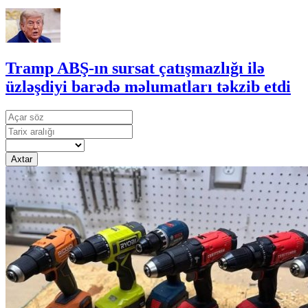
Tramp ABŞ-ın sursat çatışmazlığı ilə
üzləşdiyi barədə məlumatları təkzib etdi
Axtar