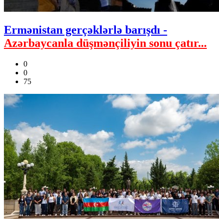
Ermənistan gerçəklərlə barışdı -
Azərbaycanla düşmənçiliyin sonu çatır...
0
0
75