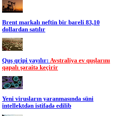
Brent markalı neftin bir bareli 83,10
dollardan satılır
Quş qripi yayılır:
Avstraliya ev quşlarını
qapalı şəraitə keçirir
Yeni virusların yaranmasında süni
intellektdən istifadə edilib