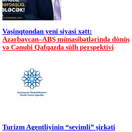
Vaşinqtondan yeni siyasi xətt:
Azərbaycan–ABŞ münasibətlərində dönüş
və Cənubi Qafqazda sülh perspektivi
Turizm Agentliyinin “sevimli” şirkəti