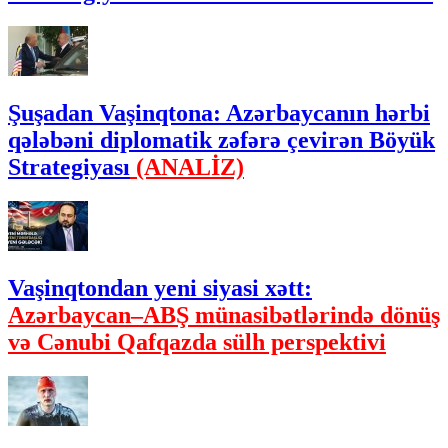
Şuşadan Vaşinqtona: Azərbaycanın hərbi
qələbəni diplomatik zəfərə çevirən Böyük
Strategiyası
(ANALİZ)
Vaşinqtondan yeni siyasi xətt:
Azərbaycan–ABŞ münasibətlərində dönüş
və Cənubi Qafqazda sülh perspektivi