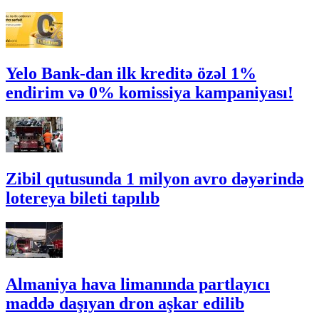
Yelo Bank-dan ilk kreditə özəl 1%
endirim və 0% komissiya kampaniyası!
Zibil qutusunda 1 milyon avro dəyərində
lotereya bileti tapılıb
Almaniya hava limanında partlayıcı
maddə daşıyan dron aşkar edilib