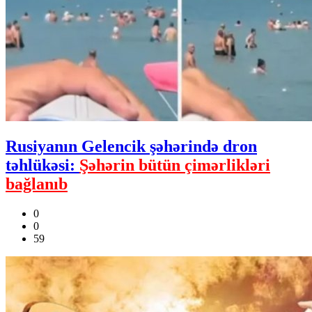
Rusiyanın Gelencik şəhərində dron
təhlükəsi:
Şəhərin bütün çimərlikləri
bağlanıb
0
0
59