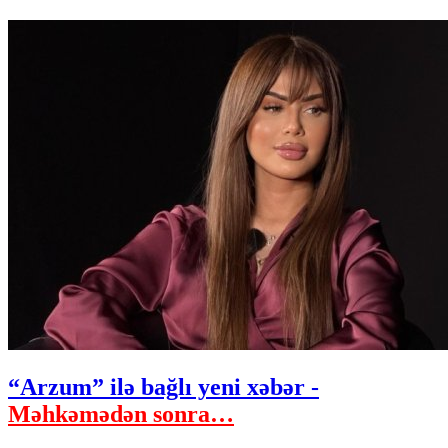
“Arzum” ilə bağlı yeni xəbər -
Məhkəmədən sonra…