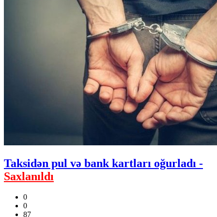
Taksidən pul və bank kartları oğurladı -
Saxlanıldı
0
0
87