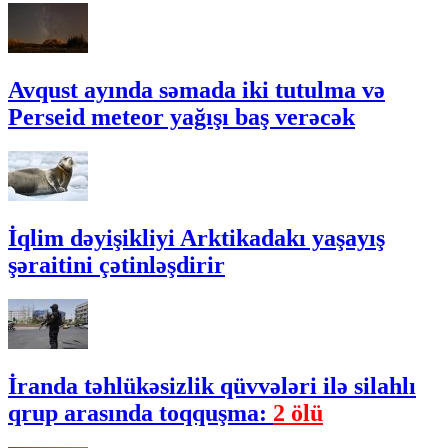
Avqust ayında səmada iki tutulma və
Perseid meteor yağışı baş verəcək
İqlim dəyişikliyi Arktikadakı yaşayış
şəraitini çətinləşdirir
İranda təhlükəsizlik qüvvələri ilə silahlı
qrup arasında toqquşma:
2 ölü