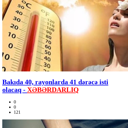
Bakıda 40, rayonlarda 41 dərəcə isti
olacaq -
XƏBƏRDARLIQ
0
0
121