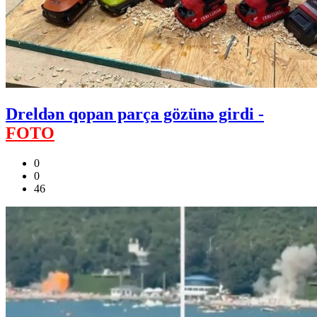
Dreldən qopan parça gözünə girdi -
FOTO
0
0
46