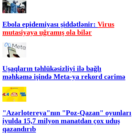
Ebola epidemiyası şiddətlənir:
Virus
mutasiyaya uğramış ola bilər
Uşaqların təhlükəsizliyi ilə bağlı
məhkəmə işində Meta-ya rekord cərimə
"Azərlotereya"nın "Poz-Qazan" oyunları
iyulda 15,7 milyon manatdan çox uduş
qazandırıb