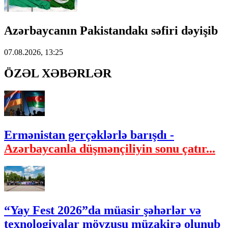
Azərbaycanın Pakistandakı səfiri dəyişib
07.08.2026, 13:25
ÖZƏL XƏBƏRLƏR
Ermənistan gerçəklərlə barışdı -
Azərbaycanla düşmənçiliyin sonu çatır...
“Yay Fest 2026”da müasir şəhərlər və
texnologiyalar mövzusu müzakirə olunub