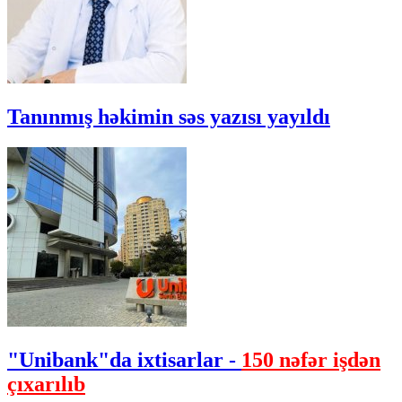
Tanınmış həkimin səs yazısı yayıldı
"Unibank"da ixtisarlar -
150 nəfər işdən
çıxarılıb